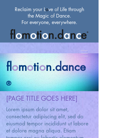
Reclaim your L
o
ve
of
Life through
the Magic
of
Dance.
For everyone, everywhere.
fl
o
m
o
ti
o
n.
dance
®
[PAGE TITLE GOES HERE]
Lorem ipsum dolor sit amet,
consectetur adipiscing elit, sed do
eiusmod tempor incididunt ut labore
et dolore magna aliqua. Etiam
tempor orci eu lobortis elementum