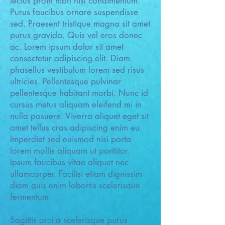
lectus proin nibh nisl condimentum.
Purus faucibus ornare suspendisse
sed. Praesent tristique magna sit amet
purus gravida. Quis vel eros donec
ac. Lorem ipsum dolor sit amet
consectetur adipiscing elit. Diam
phasellus vestibulum lorem sed risus
ultricies. Pellentesque pulvinar
pellentesque habitant morbi. Nunc id
cursus metus aliquam eleifend mi in
nulla posuere. Viverra aliquet eget sit
amet tellus cras adipiscing enim eu.
Imperdiet sed euismod nisi porta
lorem mollis aliquam ut porttitor.
Ipsum faucibus vitae aliquet nec
ullamcorper. Facilisi etiam dignissim
diam quis enim lobortis scelerisque
fermentum.
Sagittis orci a scelerisque purus