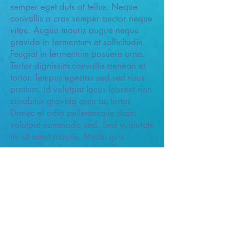
semper eget duis at tellus. Neque
convallis a cras semper auctor neque
vitae. Augue mauris augue neque
gravida in fermentum et sollicitudin.
Feugiat in fermentum posuere urna.
Tortor dignissim convallis aenean et
tortor. Tempus egestas sed sed risus
pretium. Id volutpat lacus laoreet non
curabitur gravida arcu ac tortor.
Donec et odio pellentesque diam
volutpat commodo sed. Sed vulputate
mi sit amet mauris. Morbi quis
commodo odio aenean sed
adipiscing diam. Suspendisse sed nisi
lacus sed viverra tellus in hac
habitasse. Faucibus purus in massa
tempor nec feugiat nisl pretium. Sit
amet est placerat in. Ac turpis
egestas integer eget aliquet nibh