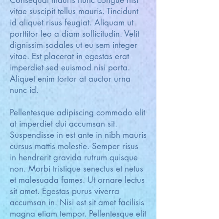
Consequat mauris nunc congue nisi
vitae suscipit tellus mauris. Tincidunt
id aliquet risus feugiat. Aliquam ut
porttitor leo a diam sollicitudin. Velit
dignissim sodales ut eu sem integer
vitae. Est placerat in egestas erat
imperdiet sed euismod nisi porta.
Aliquet enim tortor at auctor urna
nunc id.
Pellentesque adipiscing commodo elit
at imperdiet dui accumsan sit.
Suspendisse in est ante in nibh mauris
cursus mattis molestie. Semper risus
in hendrerit gravida rutrum quisque
non. Morbi tristique senectus et netus
et malesuada fames. Ut ornare lectus
sit amet. Egestas purus viverra
accumsan in. Nisi est sit amet facilisis
magna etiam tempor. Pellentesque elit